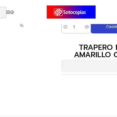
IBRA 50 X 70 CMS AMARILLO C/OJAL VIRUTEX PRO ( CA )
AGR
Cantidad
TRAPERO 
AMARILLO C