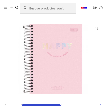
Inicio
Productos
LIBRERIA
Libretas - Blocks - Agendas
Agendas y Tacos
AGENDA TILIBRA 2026 ESP HAPPY M4 DIA X HOJA