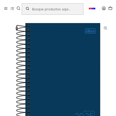
Inicio
Productos
LIBRERIA
Libretas - Blocks - Agendas
Agendas y Tacos
AGENDA TILIBRA 2026 SPICE M6 DIA X HOJA