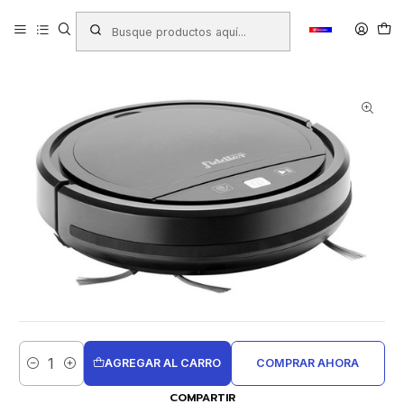
Inicio
Productos
ELECTRODOMESTICOS
ASPIRADORA ROBOT WIFI C/APLICADOR FIDDLER 9W(FD-
FH2020W)
AGREGAR AL CARRO
COMPRAR AHORA
Cantidad
COMPARTIR