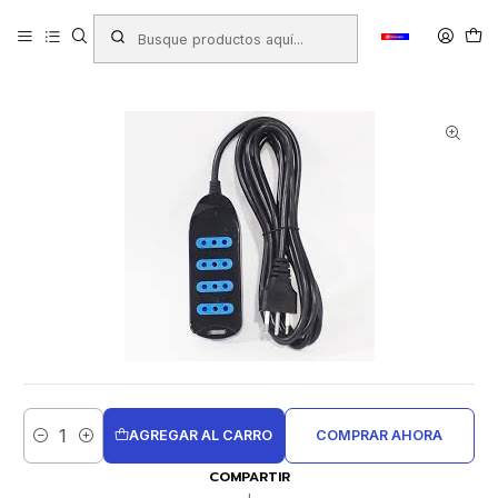
Inicio
Productos
FERRETERÍA
Electricidad - Iluminación
Alargadores - Protectores
ALARGADOR MULTIPLE PHILCO 4 ENCHUFES 1.5MTS NEGRO
AGREGAR AL CARRO
COMPRAR AHORA
Cantidad
COMPARTIR